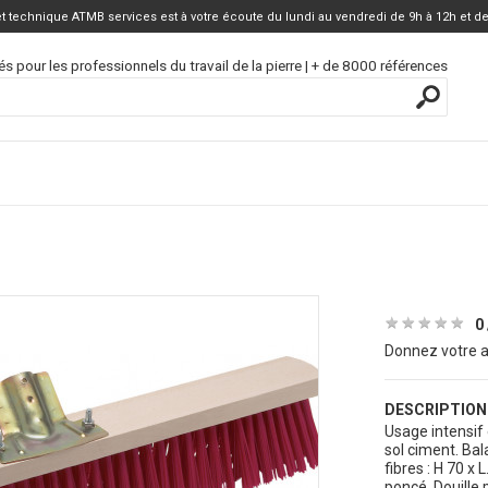
 technique ATMB services est à votre écoute du lundi au vendredi de 9h à 12h et de
és pour les professionnels du travail de la pierre | + de 8000 références
★
★
★
★
★
★
★
★
★
★
0 
Donnez votre a
DESCRIPTION
Usage intensif 
sol ciment. Bal
fibres : H 70 x
poncé. Douille