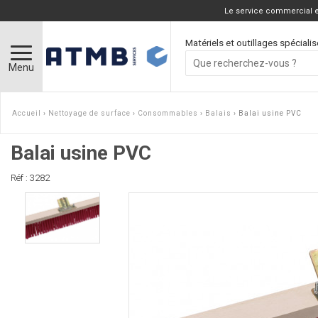
Le service commercial et
Matériels et outillages spécialis
Menu
Accueil
›
Nettoyage de surface
›
Consommables
›
Balais
› Balai usine PVC
Balai usine PVC
Réf : 3282