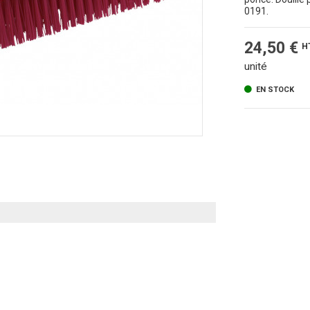
0191.
24,50 €
H
unité
EN STOCK