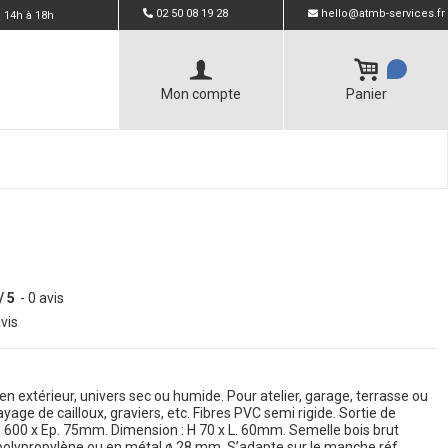
02 50 08 19 28
hello@atmb-services.fr
 14h à 18h
Mon compte
Panier
/ 5
- 0 avis
vis
en extérieur, univers sec ou humide. Pour atelier, garage, terrasse ou
ayage de cailloux, graviers, etc. Fibres PVC semi rigide. Sortie de
 L. 600 x Ep. 75mm. Dimension : H 70 x L. 60mm. Semelle bois brut
 polypropylène ou en métal ø 28 mm. S’adapte sur le manche réf.