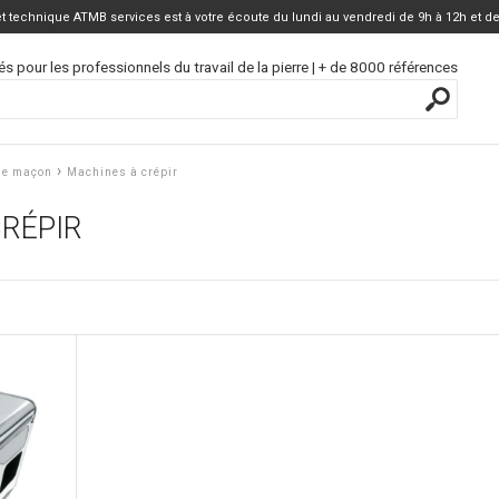
 technique ATMB services est à votre écoute du lundi au vendredi de 9h à 12h et de
és pour les professionnels du travail de la pierre | + de 8000 références
›
de maçon
Machines à crépir
CRÉPIR