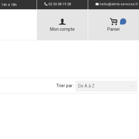
02 50 08 19 28
hello@atmb-services.fr
 14h à 18h
Mon compte
Panier
Trier par :
De A à Z