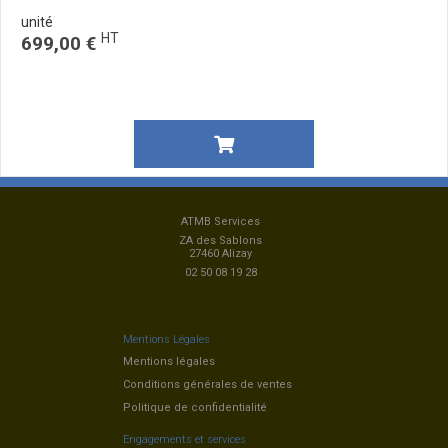
unité
HT
699,00 €
ATMB Services
ZA des Sablons
27460 Alizay
02 50 08 19 28
Mentions Légales
Mentions légales
Conditions générales de ventes
Politique de confidentialité
Engagements et services