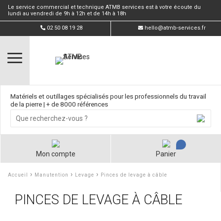
Le service commercial et technique ATMB services est à votre écoute du
lundi au vendredi de 9h à 12h et de 14h à 18h
02 50 08 19 28
hello@atmb-services.fr
Matériels et outillages spécialisés pour les professionnels du travail
de la pierre | + de 8000 références
Mon compte
Panier
›
›
›
Accueil
Manutention
Levage
Pinces de levage à câble
PINCES DE LEVAGE À CÂBLE