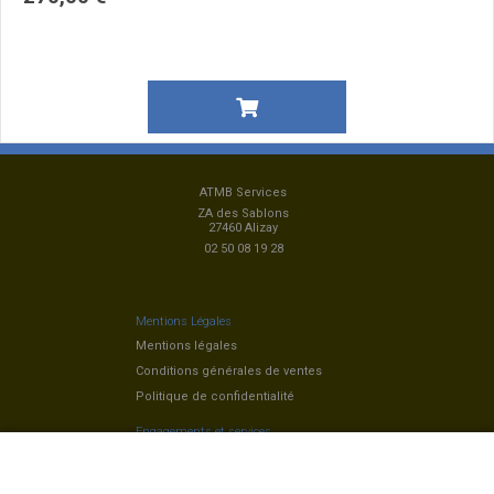
ATMB Services
ZA des Sablons
27460 Alizay
02 50 08 19 28
Mentions Légales
Mentions légales
Conditions générales de ventes
Politique de confidentialité
Engagements et services
Livraison et retour
Paiement