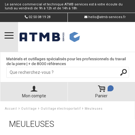
Le service commercial et technique ATMB services est à votre écoute du
lundi au vendredi de 9h à 12h et de 14h à 18h
02 50 08 19 28
hello@atmb-services.fr
Matériels et outillages spécialisés pour les professionnels du travail
de la pierre | + de 8000 références
Mon compte
Panier
›
›
›
Accueil
Outillage
Outillage électroportatif
Meuleuses
MEULEUSES