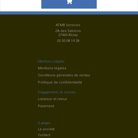
ATMB Services
ZA des Sablons
27460 Alizay
02 50 08 19 28
Mentions Légales
Mentions légales
Conditions générales de ventes
Politique de confidentialité
Engagements et services
Livraison et retour
Paiement
À propos
La société
Contact