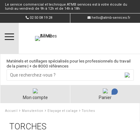
Le service commercial et technique ATMB services est à votre écoute du
lundi au vendredi de 9h à 12h et de 14h à 18h
02 50 08 19 28
hello@atmb-services.fr
Matériels et outillages spécialisés pour les professionnels du travail
de la pierre | + de 8000 références
Mon compte
Panier
›
›
›
Accueil
Manutention
Etayage et calage
Torches
TORCHES