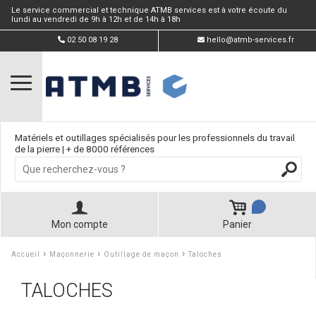
Le service commercial et technique ATMB services est à votre écoute du
lundi au vendredi de 9h à 12h et de 14h à 18h
02 50 08 19 28
hello@atmb-services.fr
Matériels et outillages spécialisés pour les professionnels du travail
de la pierre | + de 8000 références
Mon compte
Panier
›
›
›
Accueil
Maçonnerie
Outillage de maçon
Taloches
TALOCHES