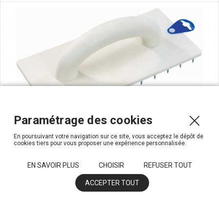
Paramétrage des cookies
En poursuivant votre navigation sur ce site, vous acceptez le dépôt de
Taloche à pointes monobloc 27 x 13 cm
cookies tiers pour vous proposer une expérience personnalisée.
Ref. 0510
Taloche à pointes monobloc 27 x 13 cm
EN SAVOIR PLUS
CHOISIR
REFUSER TOUT
ACCEPTER TOUT
HT
22,83 €