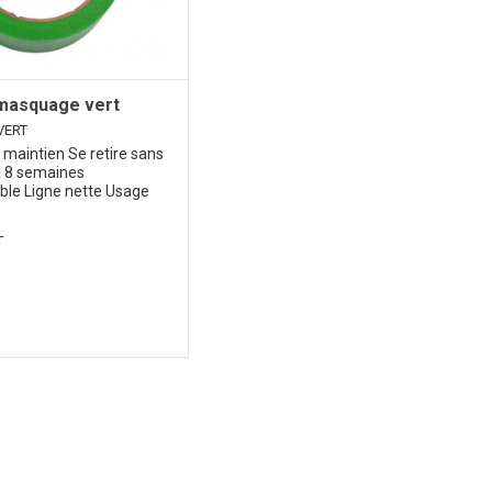
masquage vert
VERT
maintien Se retire sans
à 8 semaines
ble Ligne nette Usage
T