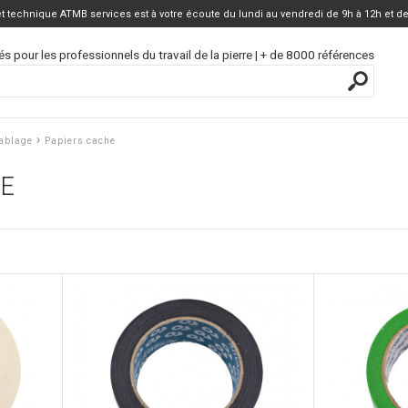
 technique ATMB services est à votre écoute du lundi au vendredi de 9h à 12h et de
és pour les professionnels du travail de la pierre | + de 8000 références
›
ablage
Papiers cache
HE