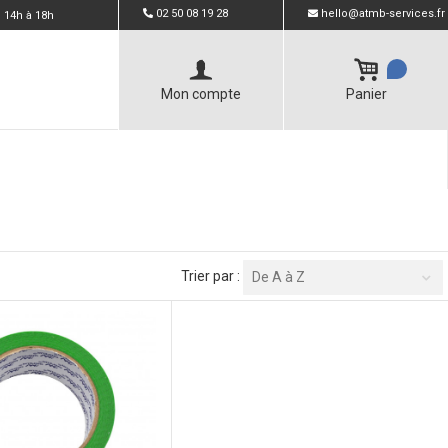
02 50 08 19 28
hello@atmb-services.fr
 14h à 18h
Mon compte
Panier
Trier par :
De A à Z