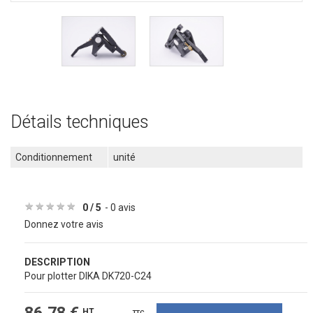
Détails techniques
Conditionnement
unité
★
★
★
★
★
★
★
★
★
★
0 / 5
- 0 avis
Donnez votre avis
DESCRIPTION
Pour plotter DIKA DK720-C24
HT