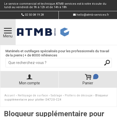
Le service commercial et technique ATMB services est à votre écoute du
lundi au vendredi de 9h à 12h et de 14h à 18h
02 50 08 19 28
hello@atmb-services.fr
Menu
Matériels et outillages spécialisés pour les professionnels du travail
de la pierre | + de 8000 références
Mon compte
Panier
Accueil
›
Nettoyage de surface
›
Sablage
›
Plotters de découpe
› Bloqueur
supplémentaire pour plotter DK720-C24
Bloqueur supplémentaire pour