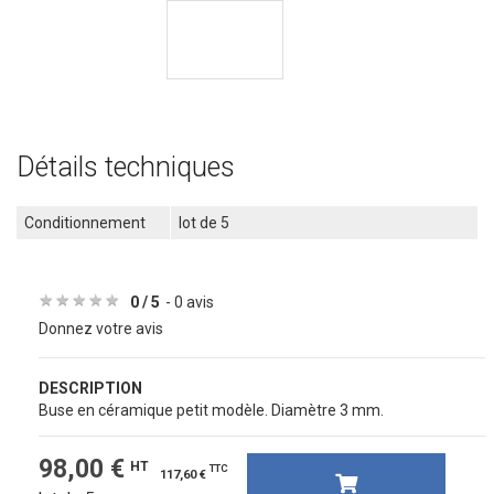
Détails techniques
Conditionnement
lot de 5
★
★
★
★
★
★
★
★
★
★
0 / 5
- 0 avis
Donnez votre avis
DESCRIPTION
Buse en céramique petit modèle. Diamètre 3 mm.
98,00 €
HT
TTC
117,60 €