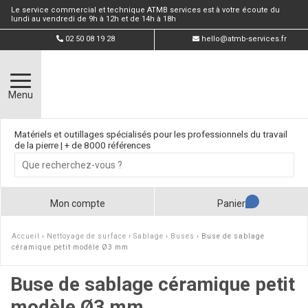
Le service commercial et technique ATMB services est à votre écoute du
lundi au vendredi de 9h à 12h et de 14h à 18h
02 50 08 19 28
hello@atmb-services.fr
Menu
Matériels et outillages spécialisés pour les professionnels du travail
de la pierre | + de 8000 références
Mon compte
Panier
Accueil
›
Nettoyage de surface
›
Sablage
›
Buses
› Buse de sablage
céramique petit modèle Ø3 mm
Buse de sablage céramique petit
modèle Ø3 mm