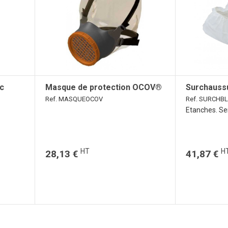
c
Masque de protection OCOV®
Surchauss
Ref. MASQUEOCOV
Ref. SURCHB
Etanches. Se
HT
H
28,13 €
41,87 €