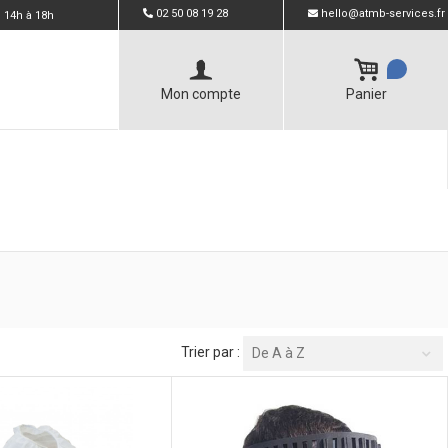
02 50 08 19 28
hello@atmb-services.fr
 14h à 18h
Mon compte
Panier
Trier par :
De A à Z