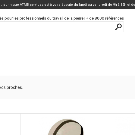
 technique ATMB services est à votre écoute du lundi au vendredi de 9h à 12h et de
és pour les professionnels du travail de la pierre | + de 8000 références
vos proches.